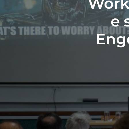
Work
e 
Enge