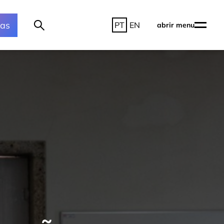
ras
PT
EN
abrir menu