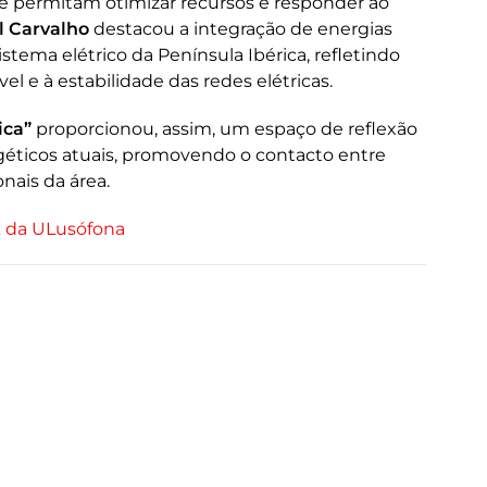
ue permitam otimizar recursos e responder ao
l Carvalho
destacou a integração de energias
tema elétrico da Península Ibérica, refletindo
l e à estabilidade das redes elétricas.
ica”
proporcionou, assim, um espaço de reflexão
géticos atuais, promovendo o contacto entre
nais da área.
k da ULusófona