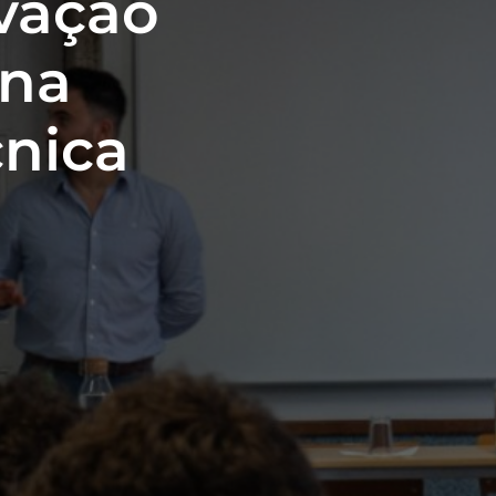
vação
 na
cnica