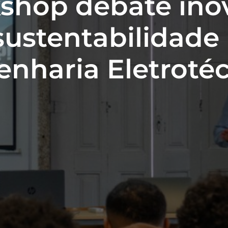
shop debate ino
sustentabilidade
nharia Eletroté