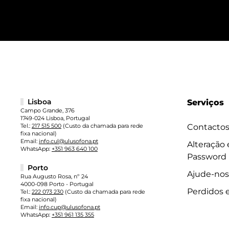
Lisboa
Serviços
Campo Grande, 376
1749-024 Lisboa, Portugal
Tel.:
217 515 500
(Custo da chamada para rede
Contacto
fixa nacional)
Email:
info.cul@ulusofona.pt
Alteração
WhatsApp:
+351 963 640 100
Password
Porto
Ajude-nos
Rua Augusto Rosa, nº 24
4000-098 Porto - Portugal
Perdidos 
Tel.:
222 073 230
(Custo da chamada para rede
fixa nacional)
Email:
info.cup@ulusofona.pt
WhatsApp:
+351 961 135 355