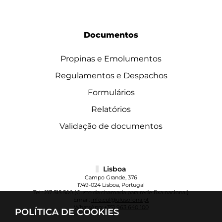
Documentos
Propinas e Emolumentos
Regulamentos e Despachos
Formulários
Relatórios
Validação de documentos
Lisboa
Campo Grande, 376
1749-024 Lisboa, Portugal
Tel.:
217 515 500
(Custo da chamada para rede fixa nacional)
Email:
info.cul@ulusofona.pt
WhatsApp:
+351 963 640 100
POLÍTICA DE COOKIES