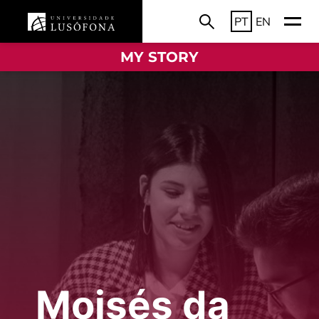
PT
EN
MY STORY
Moisés da