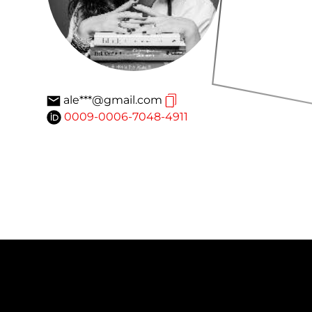
ale***@gmail.com
0009-0006-7048-4911