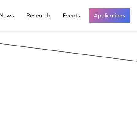
Media and
News
Research
Events
Applications
Events
Chronicles
Lessons
Lusófona In The Media
My Story - Testimonies
News
Podcast - Direta Sem Café