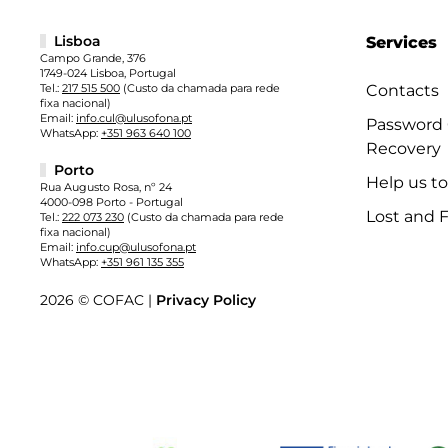
Lisboa
Services
Campo Grande, 376
1749-024 Lisboa, Portugal
Tel.:
217 515 500
(Custo da chamada para rede
Contacts
fixa nacional)
Email:
info.cul@ulusofona.pt
Password
WhatsApp:
+351 963 640 100
Recovery
Porto
Help us t
Rua Augusto Rosa, nº 24
4000-098 Porto - Portugal
Lost and 
Tel.:
222 073 230
(Custo da chamada para rede
fixa nacional)
Email:
info.cup@ulusofona.pt
WhatsApp:
+351 961 135 355
2026 © COFAC |
Privacy Policy