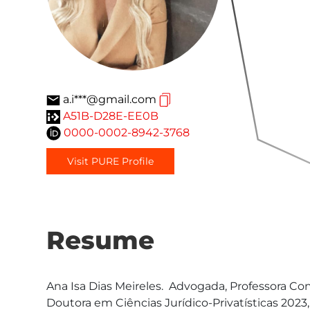
a.i***@gmail.com
A51B-D28E-EE0B
0000-0002-8942-3768
Visit PURE Profile
Resume
Ana Isa Dias Meireles.  Advogada, Professora Co
Doutora em Ciências Jurídico-Privatísticas 2023