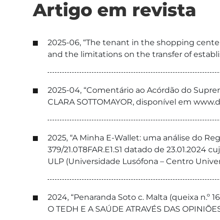
Artigo em revista
2025-06, “The tenant in the shopping center
and the limitations on the transfer of establi
2025-04, “Comentário ao Acórdão do Supremo 
CLARA SOTTOMAYOR, disponível em www.dgsi.
2025, “A Minha E-Wallet: uma análise do R
379/21.0T8FAR.E1.S1 datado de 23.01.2024 cuj
ULP (Universidade Lusófona – Centro Universit
2024, “Penaranda Soto c. Malta (queixa n.º 1
O TEDH E A SAÚDE ATRAVÉS DAS OPINIÕES