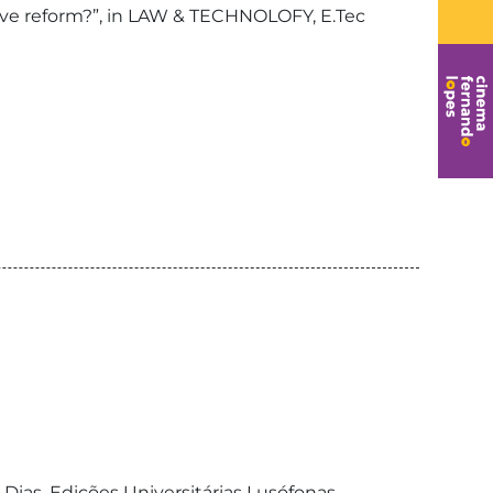
ative reform?”, in LAW & TECHNOLOFY, E.Tec
sa Dias, Edições Universitárias Lusófonas