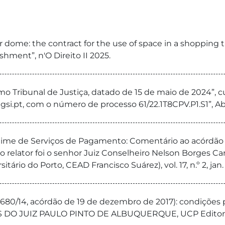
 dome: the contract for the use of space in a shopping 
shment”, n'O Direito II 2025.
Tribunal de Justiça, datado de 15 de maio de 2024”, cuj
pt, com o número de processo 61/22.1T8CPV.P1.S1”, Abr
egime de Serviços de Pagamento: Comentário ao acórdão
o relator foi o senhor Juiz Conselheiro Nelson Borges Ca
ário do Porto, CEAD Francisco Suárez), vol. 17, n.º 2, jan.
6680/14, acórdão de 19 de dezembro de 2017): condições p
 DO JUIZ PAULO PINTO DE ALBUQUERQUE, UCP Editora