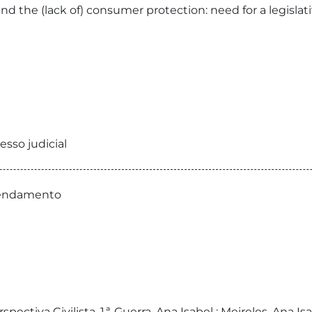
nd the (lack of) consumer protection: need for a legisl
esso judicial
rrendamento
ectiva Civilista, 1.ª, Guerra, Ana Isabel ; Meireles, Ana I