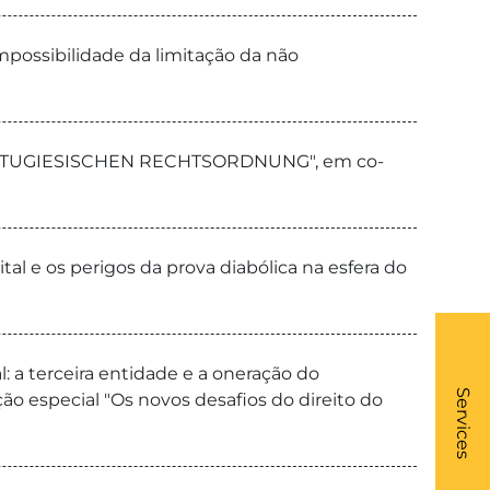
mpossibilidade da limitação da não
TUGIESISCHEN RECHTSORDNUNG", em co-
al e os perigos da prova diabólica na esfera do
: a terceira entidade e a oneração do
What
- Li
Services
ção especial "Os novos desafios do direito do