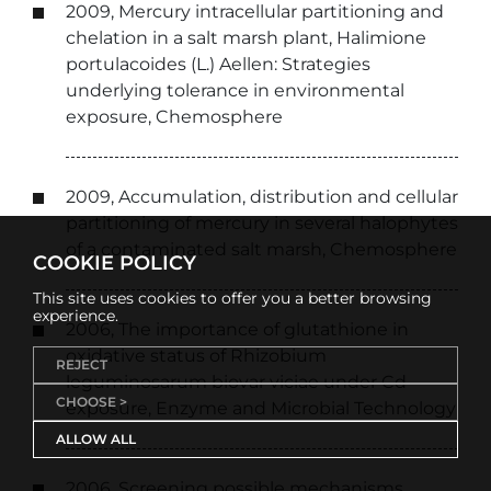
2009, Mercury intracellular partitioning and
chelation in a salt marsh plant, Halimione
portulacoides (L.) Aellen: Strategies
underlying tolerance in environmental
exposure, Chemosphere
2009, Accumulation, distribution and cellular
partitioning of mercury in several halophytes
of a contaminated salt marsh, Chemosphere
COOKIE POLICY
This site uses cookies to offer you a better browsing
experience.
2006, The importance of glutathione in
oxidative status of Rhizobium
REJECT
leguminosarum biovar viciae under Cd
CHOOSE >
exposure, Enzyme and Microbial Technology
ALLOW ALL
2006, Screening possible mechanisms