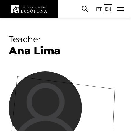
PT
EN
Teacher
Ana Lima