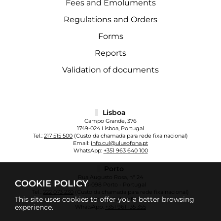
Fees and Emoluments
Regulations and Orders
Forms
Reports
Validation of documents
Lisboa
Campo Grande, 376
1749-024 Lisboa, Portugal
Tel.:
217 515 500
(Custo da chamada para rede fixa nacional)
Email:
info.cul@ulusofona.pt
WhatsApp:
+351 963 640 100
Porto
Rua Augusto Rosa, nº 24
COOKIE POLICY
4000-098 Porto - Portugal
Tel.:
222 073 230
(Custo da chamada para rede fixa nacional)
This site uses cookies to offer you a better browsing
Email:
info.cup@ulusofona.pt
experience.
WhatsApp:
+351 961 135 355