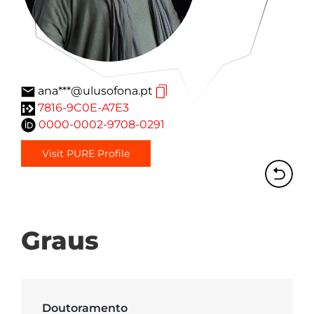
ana***@ulusofona.pt
7816-9C0E-A7E3
0000-0002-9708-0291
Visit PURE Profile
Graus
Doutoramento