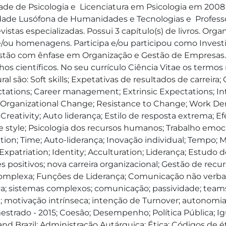
de de Psicologia e  Licenciatura em Psicologia em 2008
sidade Lusófona de Humanidades e Tecnologias e  Profess
istas especializadas. Possui 3 capítulo(s) de livros. Orga
ou homenagens. Participa e/ou participou como Investiga
tão com ênfase em Organização e Gestão de Empresas. Na
os científicos. No seu currículo Ciência Vitae os termos
ral são: Soft skills; Expetativas de resultados de carreira;
tations; Career management; Extrinsic Expectations; Int
; Organizational Change; Resistance to Change; Work De
Creativity; Auto liderança; Estilo de resposta extrema; Ef
style; Psicologia dos recursos humanos; Trabalho emocio
n; Time; Auto-liderança; Inovação individual; Tempo; Mo
; Expatriation; Identity; Acculturation; Liderança; Estu
positivos; nova carreira organizacional; Gestão de recu
Complexa; Funções de Liderança; Comunicação não verbal
iva; sistemas complexos; comunicação; passividade; tea
; motivação intrínseca; intenção de Turnover; autonomi
rado - 2015; Coesão; Desempenho; Política Pública; Igua
s and Brazil; Administração Autárquica; Ética; Códigos de