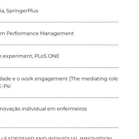
ia, SpringerPlus
, Team Performance Management
ion experiment, PLoS ONE
lidade e o work engagement [The mediating role
E-Psi
 inovação individual em enfermeiros
-LEADERSHIP AND INDIVIDUAL INNOVATION,