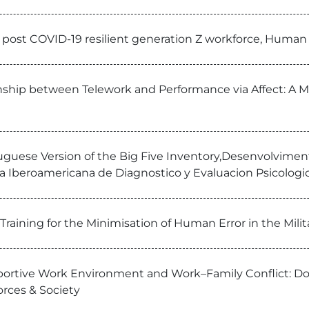
 a post COVID-19 resilient generation Z workforce, Hu
onship between Telework and Performance via Affect: A 
tuguese Version of the Big Five Inventory,Desenvolvime
ta Iberoamericana de Diagnostico y Evaluacion Psicologi
ining for the Minimisation of Human Error in the Milita
ortive Work Environment and Work–Family Conflict: Doe
rces & Society