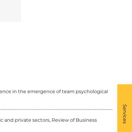
rience in the emergence of team psychological
What
- Li
Services
ic and private sectors, Review of Business