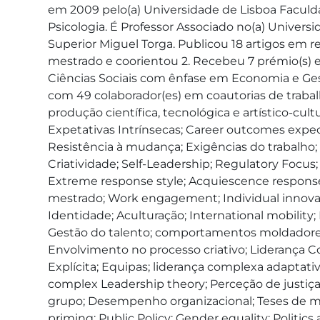
em 2009 pelo(a) Universidade de Lisboa Faculda
Psicologia. É Professor Associado no(a) Univer
Superior Miguel Torga. Publicou 18 artigos em rev
mestrado e coorientou 2. Recebeu 7 prémio(s) e/
Ciências Sociais com ênfase em Economia e Ges
com 49 colaborador(es) em coautorias de trabalh
produção científica, tecnológica e artístico-cultu
Expetativas Intrínsecas; Career outcomes expec
Resistência à mudança; Exigências do trabalho
Criatividade; Self-Leadership; Regulatory Focus; 
Extreme response style; Acquiescence response 
mestrado; Work engagement; Individual innovatio
Identidade; Aculturação; International mobility
Gestão do talento; comportamentos moldadores 
Envolvimento no processo criativo; Liderança 
Explícita; Equipas; liderança complexa adaptat
complex Leadership theory; Perceção de justiça
grupo; Desempenho organizacional; Teses de mest
priming; Public Policy; Gender equality; Politic