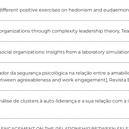
f different positive exercises on hedonism and eudaemon
n organizations through complexity leadership theory
social organizations: Insights from a laboratory simulat
ador da segurança psicológica na relação entre a amabi
p between agreeableness and work engagement], Revista 
lise de clusters à auto-liderança e a sua relação com a
RK ENGAGEMENT ON THE RELATIONSHIP BETWEEN SELF