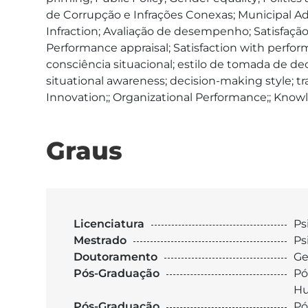
de Corrupção e Infrações Conexas; Municipal Ad
Infraction; Avaliação de desempenho; Satisfação
Performance appraisal; Satisfaction with perform
consciência situacional; estilo de tomada de de
situational awareness; decision-making style; 
Innovation;; Organizational Performance;; Knowle
Graus
Licenciatura
Ps
Mestrado
Ps
Doutoramento
Ge
Pós-Graduação
Pó
H
Pós-Graduação
Pó