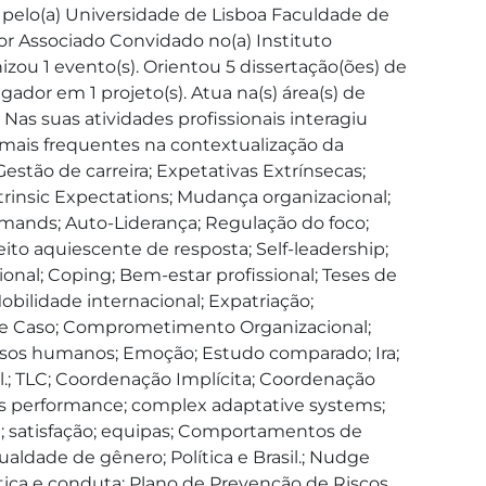
 pelo(a) Universidade de Lisboa Faculdade de 
or Associado Convidado no(a) Instituto 
nizou 1 evento(s). Orientou 5 dissertação(ões) de 
dor em 1 projeto(s). Atua na(s) área(s) de 
s suas atividades profissionais interagiu 
 mais frequentes na contextualização da 
 Gestão de carreira; Expetativas Extrínsecas; 
rinsic Expectations; Mudança organizacional; 
mands; Auto-Liderança; Regulação do foco; 
eito aquiescente de resposta; Self-leadership; 
nal; Coping; Bem-estar profissional; Teses de 
bilidade internacional; Expatriação; 
do de Caso; Comprometimento Organizacional; 
rsos humanos; Emoção; Estudo comparado; Ira; 
.; TLC; Coordenação Implícita; Coordenação 
ms performance; complex adaptative systems; 
a; satisfação; equipas; Comportamentos de 
ldade de gênero; Política e Brasil.; Nudge 
 ética e conduta; Plano de Prevenção de Riscos 