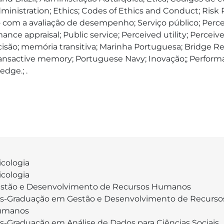
ministration; Ethics; Codes of Ethics and Conduct; Risk 
 com a avaliação de desempenho; Serviço público; Perceç
ance appraisal; Public service; Perceived utility; Percei
cisão; memória transitiva; Marinha Portuguesa; Bridge R
transactive memory; Portuguese Navy; Inovação;; Perform
dge.; .
icologia
icologia
stão e Desenvolvimento de Recursos Humanos
s-Graduação em Gestão e Desenvolvimento de Recurso
umanos
s-Graduação em Análise de Dados para Ciências Sociais