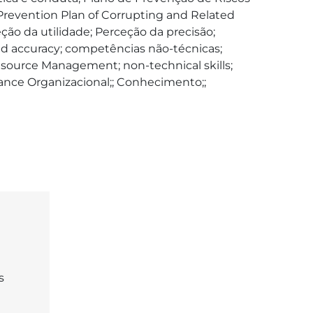
Prevention Plan of Corrupting and Related 
ão da utilidade; Perceção da precisão; 
ved accuracy; competências não-técnicas; 
esource Management; non-technical skills; 
ance Organizacional;; Conhecimento;; 
s