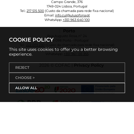
Campo Grande, 376
1749-024 Lisboa, Portugal
Tel.:
217 515 500
(Custo da chamada para rede fixa nacional)
Email:
info.cul@ulusofona.pt
WhatsApp:
+351 963 640 100
Porto
Rua Augusto Rosa, nº 24
COOKIE POLICY
4000-098 Porto - Portugal
Tel.:
222 073 230
(Custo da chamada para rede fixa nacional)
This site uses cookies to offer you a better browsing
Email:
info.cup@ulusofona.pt
experience.
WhatsApp:
+351 961 135 355
2026 © COFAC |
Privacy Policy
REJECT
CHOOSE >
ALLOW ALL