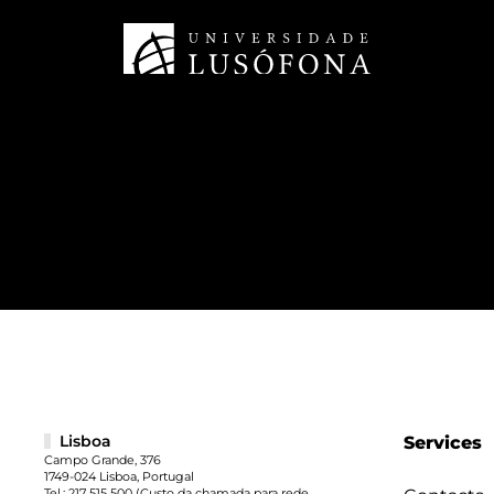
Lisboa
Services
Campo Grande, 376
1749-024 Lisboa, Portugal
Tel.:
217 515 500
(Custo da chamada para rede