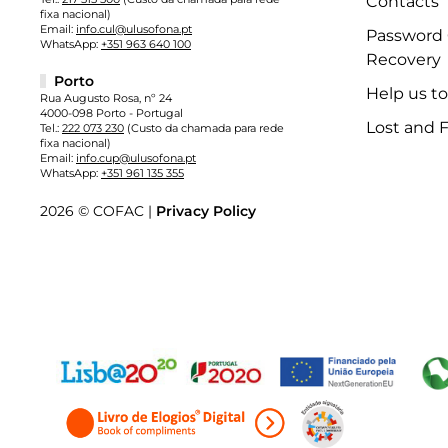
Contacts
fixa nacional)
Email:
info.cul@ulusofona.pt
Password
WhatsApp:
+351 963 640 100
Recovery
Porto
Help us t
Rua Augusto Rosa, nº 24
4000-098 Porto - Portugal
Lost and 
Tel.:
222 073 230
(Custo da chamada para rede
fixa nacional)
Email:
info.cup@ulusofona.pt
WhatsApp:
+351 961 135 355
2026 © COFAC |
Privacy Policy