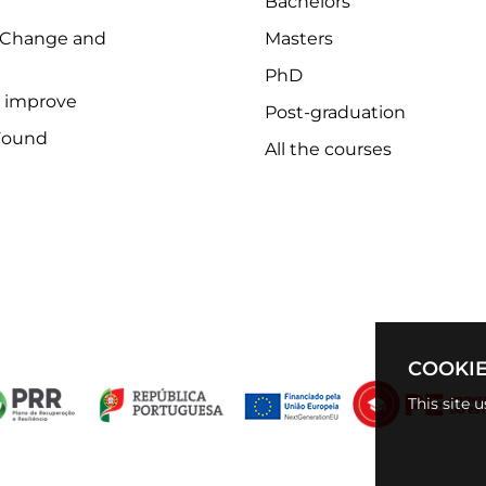
Bachelors
 Change and
Masters
PhD
o improve
Post-graduation
Found
All the courses
COOKIE
This site 