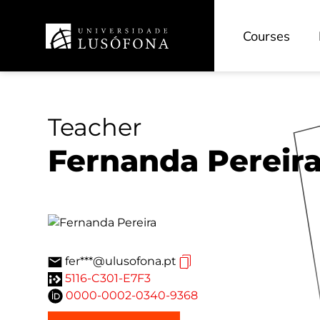
Courses
Teacher
Fernanda Pereir
fer***@ulusofona.pt
5116-C301-E7F3
0000-0002-0340-9368