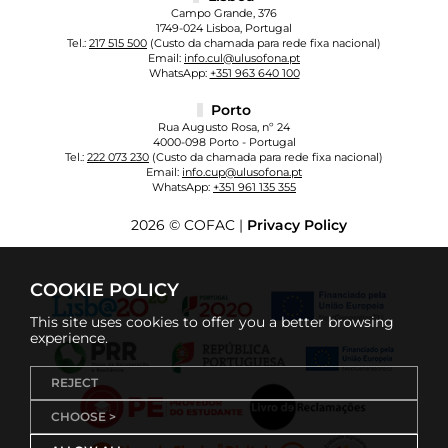
Campo Grande, 376
1749-024 Lisboa, Portugal
Tel.:
217 515 500
(Custo da chamada para rede fixa nacional)
Email:
info.cul@ulusofona.pt
WhatsApp:
+351 963 640 100
Porto
Rua Augusto Rosa, nº 24
4000-098 Porto - Portugal
Tel.:
222 073 230
(Custo da chamada para rede fixa nacional)
Email:
info.cup@ulusofona.pt
WhatsApp:
+351 961 135 355
2026 © COFAC |
Privacy Policy
COOKIE POLICY
This site uses cookies to offer you a better browsing
experience.
REJECT
CHOOSE >