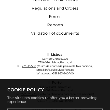
Regulations and Orders
Forms
Reports
Validation of documents
Lisboa
Campo Grande, 376
1749-024 Lisboa, Portugal
Tel.:
217 515 500
(Custo da chamada para rede fixa nacional)
Email:
info.cul@ulusofona.pt
WhatsApp:
+351 963 640 100
Porto
Rua Augusto Rosa, nº 24
COOKIE POLICY
4000-098 Porto - Portugal
Tel.:
222 073 230
(Custo da chamada para rede fixa nacional)
This site uses cookies to offer you a better browsing
Email:
info.cup@ulusofona.pt
experience.
WhatsApp:
+351 961 135 355