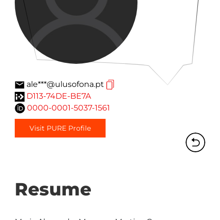
ale***@ulusofona.pt
D113-74DE-BE7A
0000-0001-5037-1561
Visit PURE Profile
Resume