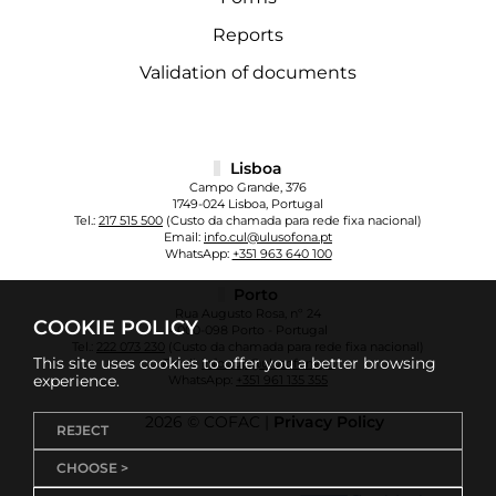
Reports
Validation of documents
Lisboa
Campo Grande, 376
1749-024 Lisboa, Portugal
Tel.:
217 515 500
(Custo da chamada para rede fixa nacional)
Email:
info.cul@ulusofona.pt
WhatsApp:
+351 963 640 100
Porto
Rua Augusto Rosa, nº 24
COOKIE POLICY
4000-098 Porto - Portugal
Tel.:
222 073 230
(Custo da chamada para rede fixa nacional)
This site uses cookies to offer you a better browsing
Email:
info.cup@ulusofona.pt
experience.
WhatsApp:
+351 961 135 355
2026 © COFAC |
Privacy Policy
REJECT
CHOOSE >