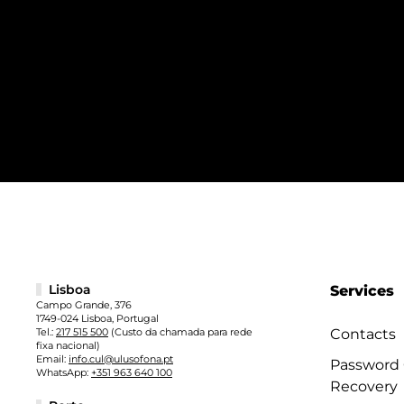
Lisboa
Services
Campo Grande, 376
1749-024 Lisboa, Portugal
Tel.:
217 515 500
(Custo da chamada para rede
Contacts
fixa nacional)
Email:
info.cul@ulusofona.pt
Password
WhatsApp:
+351 963 640 100
Recovery