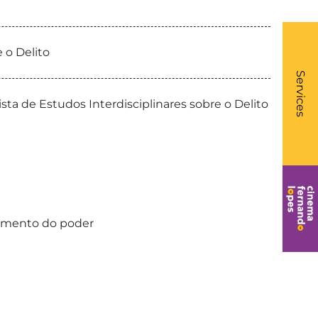
 o Delito
What
- Li
Services
sta de Estudos Interdisciplinares sobre o Delito
trimento do poder