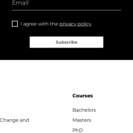
I agree with the
privacy policy
Subscribe
Courses
Bachelors
 Change and
Masters
PhD