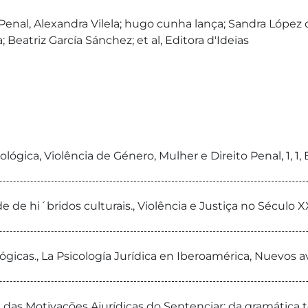
Penal, Alexandra Vilela; hugo cunha lança; Sandra López d
Beatriz García Sánchez; et al, Editora d'Ideias
lógica, Violência de Género, Mulher e Direito Penal, 1, 1, 
 de hi´bridos culturais., Violência e Justiça no Século X
gicas., La Psicología Jurídica en Iberoamérica, Nuevos avan
 das Motivações Ajurídicas do Sentenciar: da gramática t