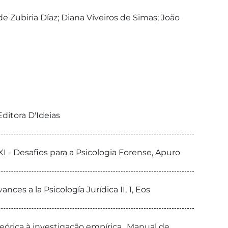
e Zubiria Díaz; Diana Viveiros de Simas; João
Editora D'Ideias
XI - Desafios para a Psicologia Forense, Apuro
ces a la Psicología Jurídica II, 1, Eos
eórica à investigação empírica., Manual de