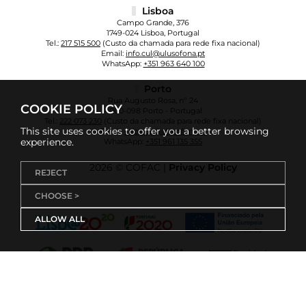
Lisboa
Campo Grande, 376
1749-024 Lisboa, Portugal
Tel.:
217 515 500
(Custo da chamada para rede fixa nacional)
Email:
info.cul@ulusofona.pt
WhatsApp:
+351 963 640 100
Porto
Rua Augusto Rosa, nº 24
COOKIE POLICY
4000-098 Porto - Portugal
Tel.:
222 073 230
(Custo da chamada para rede fixa nacional)
This site uses cookies to offer you a better browsing
Email:
info.cup@ulusofona.pt
experience.
WhatsApp:
+351 961 135 355
2026 © COFAC |
Privacy Policy
REJECT
CHOOSE >
ALLOW ALL