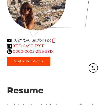
p82***@ulusofona.pt
931D-449C-F5CE
0000-0003-2126-581X
Visit PURE Profile
Resume