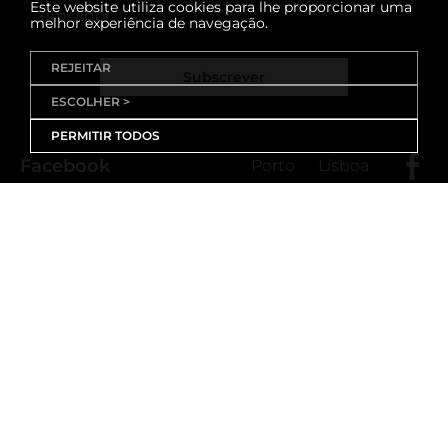
Este website utiliza cookies para lhe proporcionar uma
em vigor
melhor experiência de navegação.
REJEITAR
Subscrever
ESCOLHER >
PERMITIR TODOS
Facebook
Porto
Lisboa
X (Twitter)
Porto
Lisboa
Threads
Porto
Lisboa
Youtube
Instagram
Porto
Lisboa