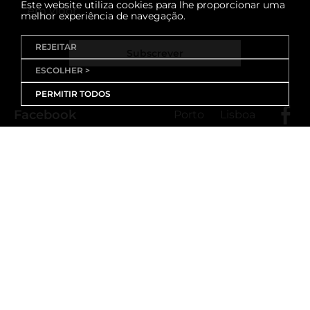
Este website utiliza cookies para lhe proporcionar uma
em vigor
melhor experiência de navegação.
REJEITAR
Subscrever
ESCOLHER >
PERMITIR TODOS
Facebook
Porto
Lisboa
X (Twitter)
Porto
Lisboa
Threads
Porto
Lisboa
Youtube
Instagram
Porto
Lisboa