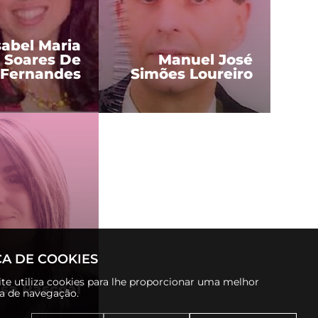
sabel Maria
 Soares De
Manuel José
 Fernandes
Simões Loureiro
CA DE COOKIES
te utiliza cookies para lhe proporcionar uma melhor
sa Pascoal
ia de navegação.