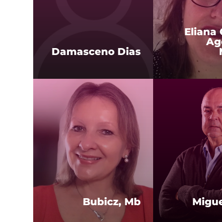
Eliana 
Ag
Damasceno Dias
Bubicz, Mb
Migue