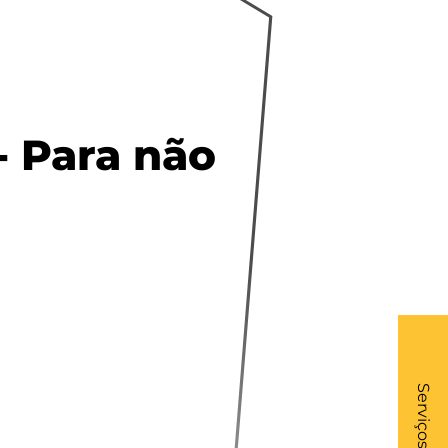
- Para não
What
- Li
Serviços