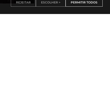
REJEITAR
ESCOLHER >
PERMITIR TODOS
Facebook
Porto
Lisboa
X (Twitter)
Porto
Lisboa
Threads
Porto
Lisboa
Youtube
Instagram
Porto
Lisboa
Linkedin
Porto
Lisboa