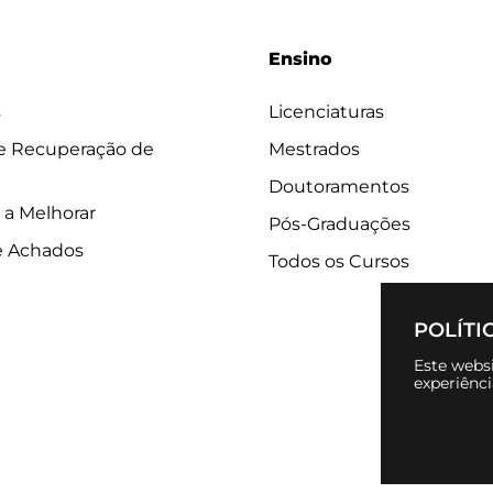
Ensino
s
Licenciaturas
 e Recuperação de
Mestrados
Doutoramentos
 a Melhorar
Pós-Graduações
e Achados
Todos os Cursos
POLÍTI
Este websi
experiênc