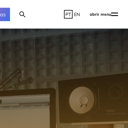
ras
PT
EN
abrir menu