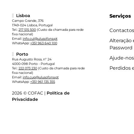
Lisboa
Serviços
Campo Grande, 376
1749-024 Lisboa, Portugal
Tel.:
217 515 500
(Custo da chamada para rede
Contacto
fixa nacional)
Email:
info.cul@ulusofona.pt
Alteração
WhatsApp:
+351 963 640 100
Password
Porto
Ajude-nos
Rua Augusto Rosa, nº 24
4000-098 Porto - Portugal
Perdidos 
Tel.:
222 073 230
(Custo da chamada para rede
fixa nacional)
Email:
info.cup@ulusofona.pt
WhatsApp:
+351 961 135 355
2026 © COFAC |
Política de
Privacidade