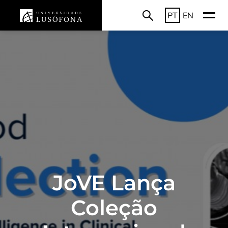
PT
EN
JoVE Lança
Coleção