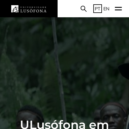
PT
EN
ULusófona em