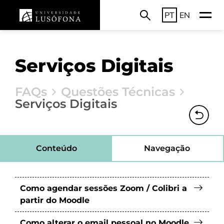
PT
EN
Serviços Digitais
FAQs
Questões Técnicas
Serviços Digitais
Conteúdo
Navegação
Como agendar sessões Zoom / Colibri a
partir do Moodle
Como alterar o email pessoal no Moodle