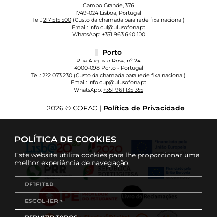
Campo Grande, 376
1749-024 Lisboa, Portugal
Tel.:
217 515 500
(Custo da chamada para rede fixa nacional)
Email:
info.cul@ulusofona.pt
WhatsApp:
+351 963 640 100
Porto
Rua Augusto Rosa, nº 24
4000-098 Porto - Portugal
Tel.:
222 073 230
(Custo da chamada para rede fixa nacional)
Email:
info.cup@ulusofona.pt
WhatsApp:
+351 961 135 355
2026 © COFAC |
Política de Privacidade
POLÍTICA DE COOKIES
Este website utiliza cookies para lhe proporcionar uma
melhor experiência de navegação.
REJEITAR
ESCOLHER >