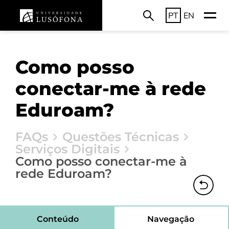
PT
EN
Como posso
conectar-me à rede
Eduroam?
FAQs
Questões Técnicas
Serviços Digitais
Como posso conectar-me à
rede Eduroam?
Conteúdo
Navegação