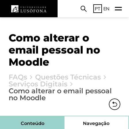
PT
EN
Como alterar o
email pessoal no
Moodle
FAQs
Questões Técnicas
Serviços Digitais
Como alterar o email pessoal
no Moodle
Conteúdo
Navegação