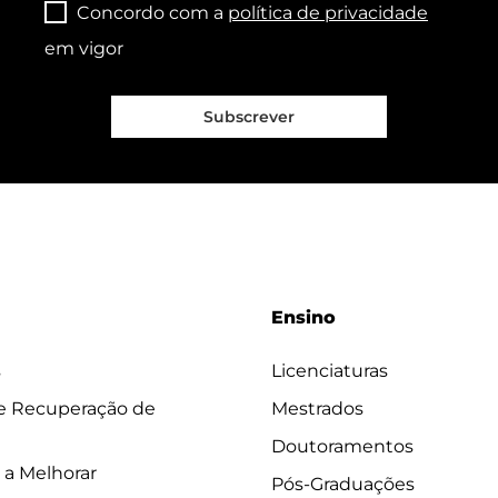
Concordo com a
política de privacidade
em vigor
Subscrever
Ensino
s
Licenciaturas
 e Recuperação de
Mestrados
Doutoramentos
 a Melhorar
Pós-Graduações