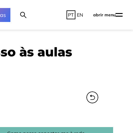
ras
PT
EN
abrir menu
so às aulas