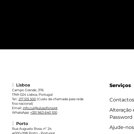
Lisboa
Serviços
Campo Grande, 376
1749-024 Lisboa, Portugal
Tel.:
217 515 500
(Custo da chamada para rede
Contacto
fixa nacional)
Email:
info.cul@ulusofona.pt
Alteração
WhatsApp:
+351 963 640 100
Password
Porto
Ajude-nos
Rua Augusto Rosa, nº 24
4000-098 Porto - Portugal