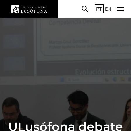
PT
EN
ULusófona debate