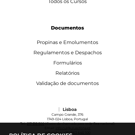
Todos os Cursos
Documentos
Propinas e Emolumentos
Regulamentos e Despachos
Formulários
Relatórios
Validação de documentos
Lisboa
Campo Grande, 376
1749-024 Lisboa, Portugal
Tel.:
217 515 500
(Custo da chamada para rede fixa nacional)
Email:
info.cul@ulusofona.pt
WhatsApp:
+351 963 640 100