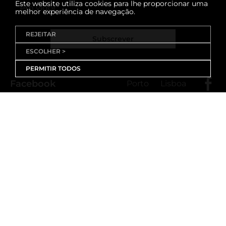
Este website utiliza cookies para lhe proporcionar uma
em vigor
melhor experiência de navegação.
REJEITAR
Subscrever
ESCOLHER >
PERMITIR TODOS
Facebook
Porto
Lisboa
X (Twitter)
Porto
Lisboa
Threads
Porto
Lisboa
Youtube
Instagram
Porto
Lisboa