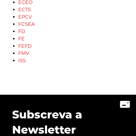
ECEO
ECTS
EPCV
FCSEA
FD
FE
FEFD
FMV
ISS
Subscreva a
Newsletter