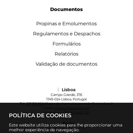
Documentos
Propinas e Emolumentos
Regulamentos e Despachos
Formulários
Relatórios
Validação de documentos
Lisboa
Campo Grande, 376
1749-024 Lisboa, Portugal
Tel.:
217 515 500
(Custo da chamada para rede fixa nacional)
Email:
info.cul@ulusofona.pt
WhatsApp:
+351 963 640 100
POLÍTICA DE COOKIES
Porto
Este website utiliza cookies para lhe proporcionar uma
Rua Augusto Rosa, nº 24
melhor experiência de navegação.
4000-098 Porto - Portugal