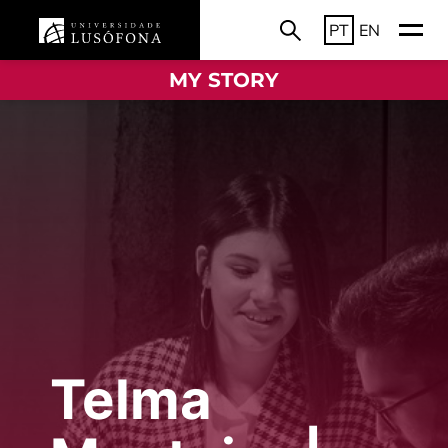
PT
EN
MY STORY
Telma