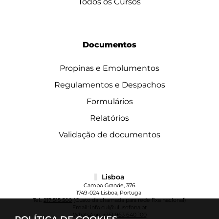
Todos os Cursos
Documentos
Propinas e Emolumentos
Regulamentos e Despachos
Formulários
Relatórios
Validação de documentos
Lisboa
Campo Grande, 376
1749-024 Lisboa, Portugal
Tel.:
217 515 500
(Custo da chamada para rede fixa nacional)
Email:
info.cul@ulusofona.pt
WhatsApp:
+351 963 640 100