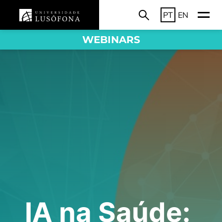
PT
EN
WEBINARS
IA na Saúde: