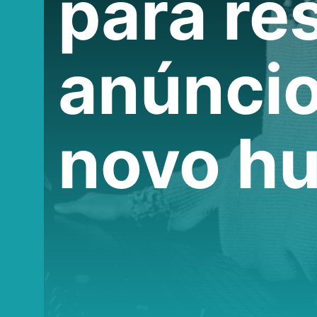
para re
anúncio
novo h