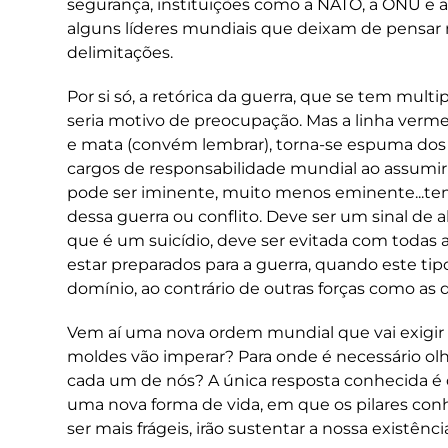
segurança, instituições como a NATO, a ONU e 
alguns líderes mundiais que deixam de pensar
delimitações.
Por si só, a retórica da guerra, que se tem multi
seria motivo de preocupação. Mas a linha vermel
e mata (convém lembrar), torna-se espuma dos d
cargos de responsabilidade mundial ao assumir
pode ser iminente, muito menos eminente...tem
CRÓNICAS
dessa guerra ou conflito. Deve ser um sinal de a
que é um suicídio, deve ser evitada com todas a
estar preparados para a guerra, quando este ti
domínio, ao contrário de outras forças como as 
Vem aí uma nova ordem mundial que vai exigir
moldes vão imperar? Para onde é necessário olh
cada um de nós? A única resposta conhecida é 
uma nova forma de vida, em que os pilares conh
ser mais frágeis, irão sustentar a nossa existênci