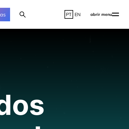
ras
PT
EN
abrir menu
dos