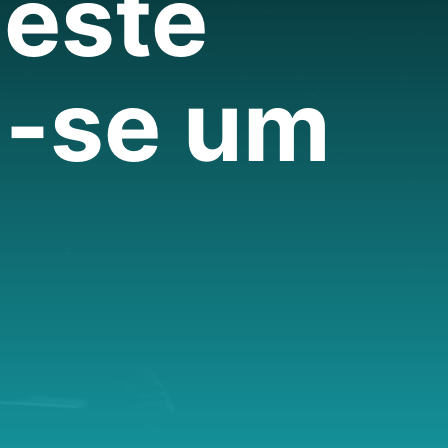
 este
a-se um