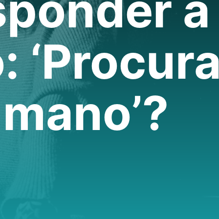
sponder a
: ‘Procur
umano’?