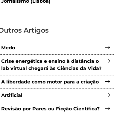
Jornalismo (Lisboa)
Outros Artigos
Medo
Crise energética e ensino à distância o
lab virtual chegará às Ciências da Vida?
A liberdade como motor para a criação
Artificial
Revisão por Pares ou Ficção Científica?