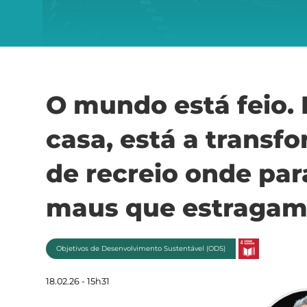
O mundo está feio. 
casa, está a trans
de recreio onde pa
maus que estragam 
Objetivos de Desenvolvimento Sustentável (ODS)
18.02.26 - 15h31