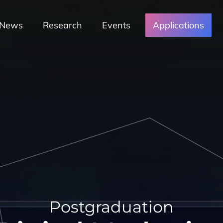
News
Research
Events
Applications
Postgraduation