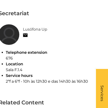
Secretariat
Lusófona Up
Telephone extension
676
Location
Sala F.1.4
Service hours
2ªf a 6ªf - 10h às 12h30 e das 14h30 às 16h30
What
- Li
Services
Related Content