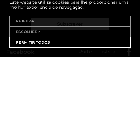
Este website utiliza cookies para lhe proporcionar uma
em vigor
melhor experiência de navegação.
REJEITAR
Subscrever
ESCOLHER >
PERMITIR TODOS
Facebook
Porto
Lisboa
X (Twitter)
Porto
Lisboa
Threads
Porto
Lisboa
Youtube
Instagram
Porto
Lisboa