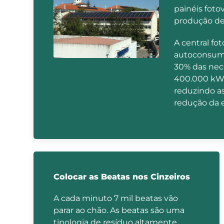
painéis foto
produção de 
A central fo
autoconsumo
30% das nec
400.000 kW 
reduzindo a
redução da 
Colocar as Beatas nos Cinzeiros
A cada minuto 7 mil beatas vão
parar ao chão. As beatas são uma
tipologia de resíduo altamente