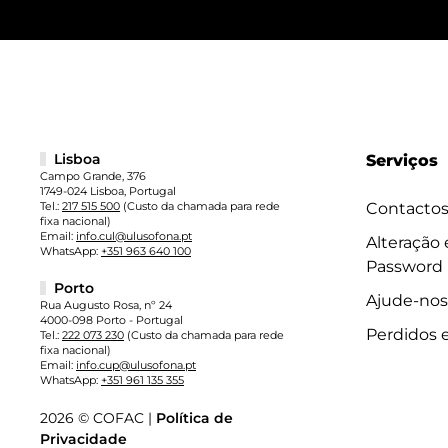
Lisboa
Serviços
Campo Grande, 376
1749-024 Lisboa, Portugal
Tel.:
217 515 500
(Custo da chamada para rede
Contacto
fixa nacional)
Email:
info.cul@ulusofona.pt
Alteração
WhatsApp:
+351 963 640 100
Password
Porto
Ajude-nos
Rua Augusto Rosa, nº 24
4000-098 Porto - Portugal
Perdidos 
Tel.:
222 073 230
(Custo da chamada para rede
fixa nacional)
Email:
info.cup@ulusofona.pt
WhatsApp:
+351 961 135 355
2026 © COFAC |
Política de
Privacidade