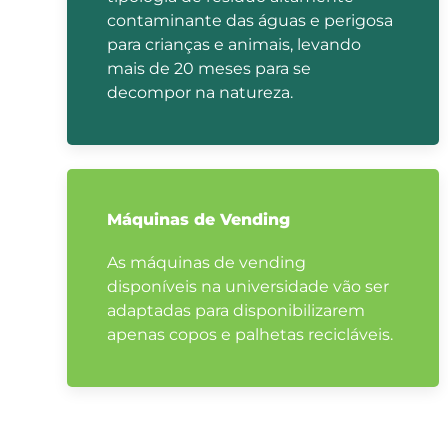
contaminante das águas e perigosa
para crianças e animais, levando
mais de 20 meses para se
decompor na natureza.
Máquinas de Vending
As máquinas de vending
disponíveis na universidade vão ser
adaptadas para disponibilizarem
apenas copos e palhetas recicláveis.