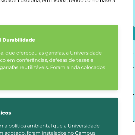
ersidade Lusófona, em Lisboa, tendo como base a
l Durabilidade
, que ofereceu as garrafas, a Universidade
tico em conferências, defesas de teses e
garrafas reutilizáveis. Foram ainda colocados
aicos
 a política ambiental que a Universidade
m adotado, foram instalados no Campus