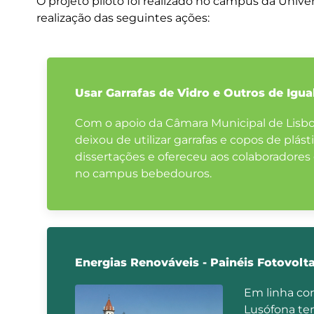
O projeto piloto foi realizado no campus da Univ
realização das seguintes ações:
Usar Garrafas de Vidro e Outros de Igua
Com o apoio da Câmara Municipal de Lisboa
deixou de utilizar garrafas e copos de plás
dissertações e ofereceu aos colaboradores 
no campus bebedouros.
Energias Renováveis - Painéis Fotovolt
Em linha com
Lusófona te