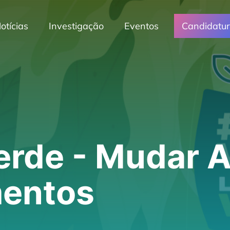
otícias
Investigação
Eventos
Candidatu
rde - Mudar A
entos