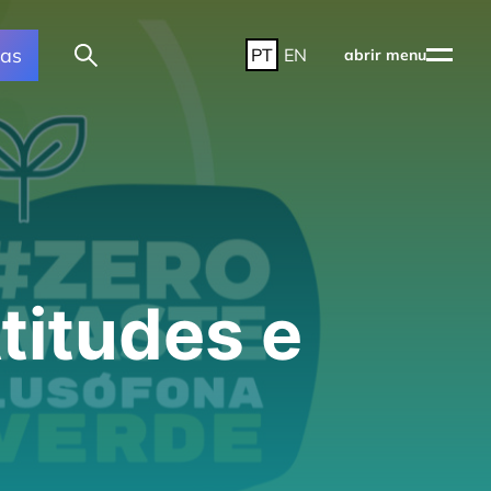
ras
PT
EN
abrir menu
titudes e