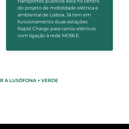
transportes públicos está no centro
do projeto de mobilidade elétrica e
ambiental de Lisboa. Já tem em
funcionamento duas estações
Rapid Charge para carros elétricos
com ligação à rede MOBI.E.
R A LUSÓFONA + VERDE