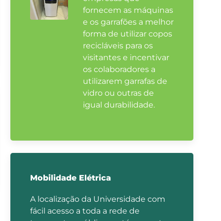
fornecem as máquinas
e os garrafões a melhor
forma de utilizar copos
recicláveis para os
visitantes e incentivar
os colaboradores a
utilizarem garrafas de
vidro ou outras de
igual durabilidade.
Mobilidade Elétrica
A localização da Universidade com
fácil acesso a toda a rede de