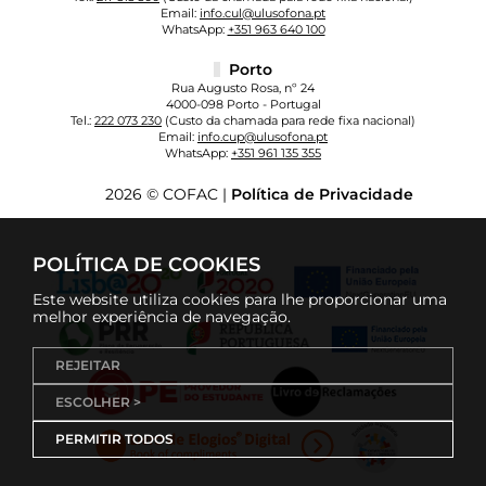
Email:
info.cul@ulusofona.pt
WhatsApp:
+351 963 640 100
Porto
Rua Augusto Rosa, nº 24
4000-098 Porto - Portugal
Tel.:
222 073 230
(Custo da chamada para rede fixa nacional)
Email:
info.cup@ulusofona.pt
WhatsApp:
+351 961 135 355
2026 © COFAC |
Política de Privacidade
POLÍTICA DE COOKIES
Este website utiliza cookies para lhe proporcionar uma
melhor experiência de navegação.
REJEITAR
ESCOLHER >
PERMITIR TODOS