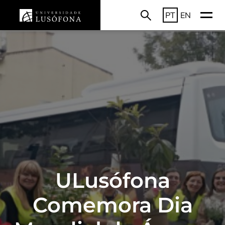
PT
EN
ULusófona
Comemora Dia