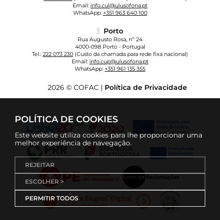
Email:
info.cul@ulusofona.pt
WhatsApp:
+351 963 640 100
Porto
Rua Augusto Rosa, nº 24
4000-098 Porto - Portugal
Tel.:
222 073 230
(Custo da chamada para rede fixa nacional)
Email:
info.cup@ulusofona.pt
WhatsApp:
+351 961 135 355
2026 © COFAC |
Política de Privacidade
POLÍTICA DE COOKIES
Este website utiliza cookies para lhe proporcionar uma
melhor experiência de navegação.
REJEITAR
ESCOLHER >
PERMITIR TODOS